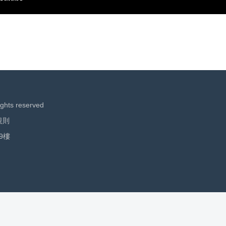
ights reserved
規則
9樓