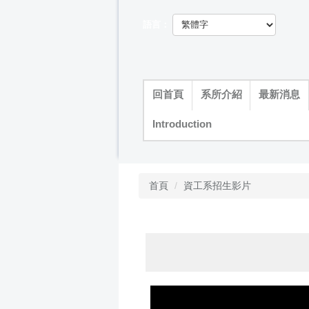
跳
到
語言：
主
要
內
容
回首頁
系所介紹
最新消息
區
Introduction
首頁
資工系招生影片