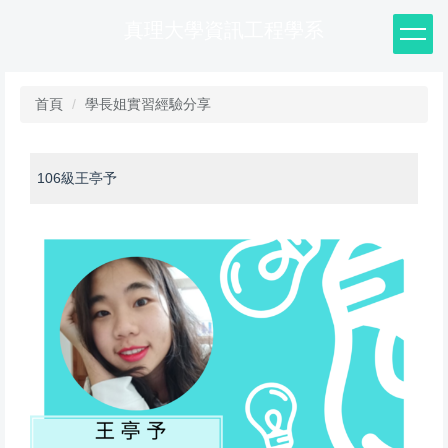
跳
真理大學資訊工程學系
到
主
要
內
首頁
學長姐實習經驗分享
容
區
106級王亭予