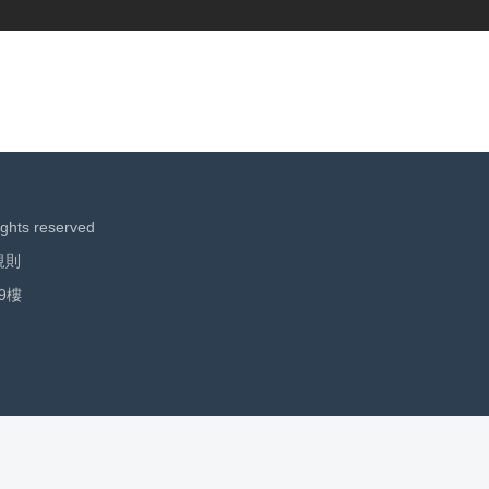
ights reserved
規則
9樓