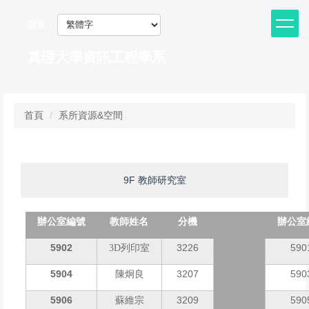
跳
到
語言：
主
要
真理大學資訊工程學系
內
容
區
首頁
系所資源&空間
9F 教師研究室
辦公室編號
教師姓名
分機
辦公室
5902
3226
590
3D列印室
5904
3207
590
陳炯良
5906
3209
590
蘇維宗